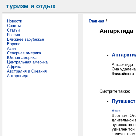
туризм и отдых
Новости
Главная
/
Советы
Антарктида
Статьи
Россия
Ближнее зарубежье
Европа
Азия
Северная америка
Антаркти
Южная америка
Центральная америка
Антарктида –
Африка
Она удалена
Австралия и Океания
ближайшего 
Антарктида
.
Смотрите также:
Путешест
Азия
Вьетнам. Это
длительной 
путешествен
удивлен той 
количеством 