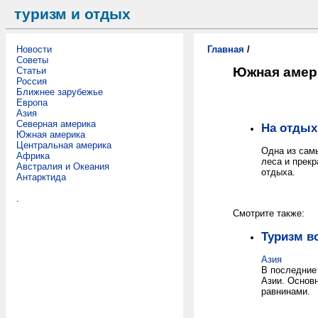
туризм и отдых
Новости
Главная
/
Советы
Южная амер
Статьи
Россия
Ближнее зарубежье
Европа
Азия
Северная америка
На отдых
Южная америка
Центральная америка
Одна из сам
Африка
леса и прек
Австралия и Океания
отдыха.
Антарктида
.
Смотрите также:
Туризм в
Азия
В последние
Азии. Основ
равнинами.