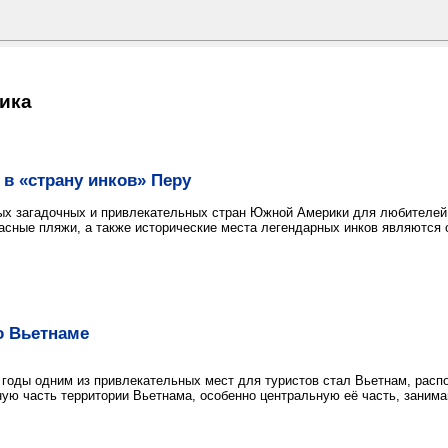
ика
 в «страну инков» Перу
ых загадочных и привлекательных стран Южной Америки для любителей п
расные пляжи, а также исторические места легендарных инков являются
о Вьетнаме
 годы одним из привлекательных мест для туристов стал Вьетнам, расп
ную часть территории Вьетнама, особенно центральную её часть, заним