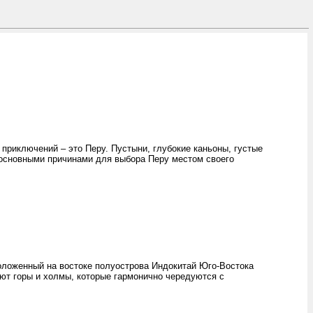
риключений – это Перу. Пустыни, глубокие каньоны, густые
 основными причинами для выбора Перу местом своего
оложенный на востоке полуострова Индокитай Юго-Востока
ают горы и холмы, которые гармонично чередуются с