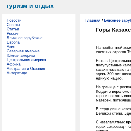
туризм и отдых
Новости
Главная
/
Ближнее зару
Советы
Горы Казахс
Статьи
Россия
Ближнее зарубежье
Европа
Азия
На необъятной земл
Северная америка
снежных отрогов Т
Южная америка
Центральная америка
Есть в Центральном
Африка
полупустыные каме
Австралия и Океания
казахи называют эт
Антарктида
здесь 300 лет наза
единую нацию.
.
На границе с респу
Когда-то вероломс
горы и послать сво
матерей, потерявши
В сердцевине казах
Великой степи. Зде
С незапамятных вр
горах сокровищ - К
золото.