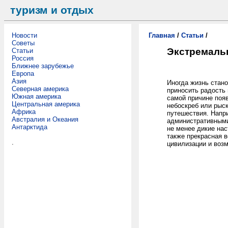
туризм и отдых
Новости
Главная
/
Статьи
/
Советы
Экстремаль
Статьи
Россия
Ближнее зарубежье
Европа
Азия
Иногда жизнь стано
Северная америка
приносить радость 
Южная америка
самой причине появ
Центральная америка
небоскреб или рыс
Африка
путешествия. Напр
Австралия и Океания
административными 
Антарктида
не менее дикие на
также прекрасная 
.
цивилизации и воз