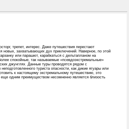
сторг, трепет, интерес. Даже путешествия перестают
ся новых, захватывающих дух приключений. Наверное, по этой
тарзанку или парашют, карабкаться с дельтапланом на
 более спокойные, так называемые «псевдоэкстремальные»
ьских джунглях. Данные туры проводятся рядом с
 неподготовленного туриста опасности, как дикие ягуары или
отовить к настоящему экстремальному путешествию, это
 и еще одним преимуществом несомненно является близость