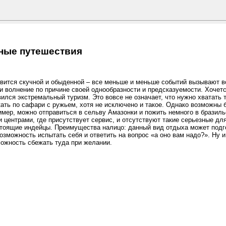
ные путешествия
вится скучной и обыденной – все меньше и меньше событий вызывают во
и волнение по причине своей однообразности и предсказуемости. Хочет
ился экстремальный туризм. Это вовсе не означает, что нужно хватать 
кать по сафари с ружьем, хотя не исключено и такое. Однако возможны
имер, можно отправиться в сельву Амазонки и пожить немного в бразил
центрами, где присутствует сервис, и отсутствуют такие серьезные для
стоящие индейцы. Преимущества налицо: данный вид отдыха может подг
возможность испытать себя и ответить на вопрос «а оно вам надо?». Ну
можность сбежать туда при желании.